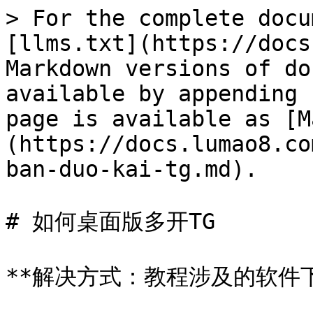
> For the complete docu
[llms.txt](https://docs
Markdown versions of do
available by appending 
page is available as [M
(https://docs.lumao8.co
ban-duo-kai-tg.md).

# 如何桌面版多开TG

**解决方式：教程涉及的软件下