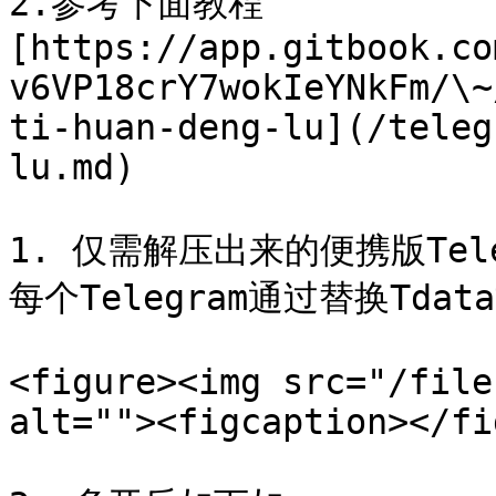
2.参考下面教程
[https://app.gitbook.co
v6VP18crY7wokIeYNkFm/\~
ti-huan-deng-lu](/teleg
lu.md)

1. 仅需解压出来的便携版Te
每个Telegram通过替换Tda
<figure><img src="/file
alt=""><figcaption></fi