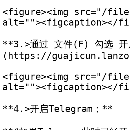
<figure><img src="/file
alt=""><figcaption></fi
**3.>通过 文件(F) 勾选 开
(https://guajicun.lanzo
<figure><img src="/file
alt=""><figcaption></fi
**4.>开启Telegram；**
