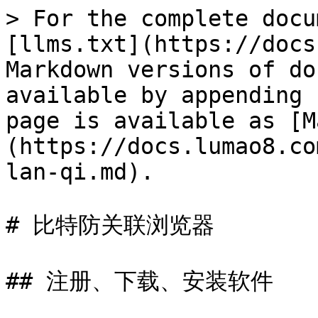
> For the complete docu
[llms.txt](https://docs
Markdown versions of do
available by appending 
page is available as [M
(https://docs.lumao8.co
lan-qi.md).

# 比特防关联浏览器

## 注册、下载、安装软件
